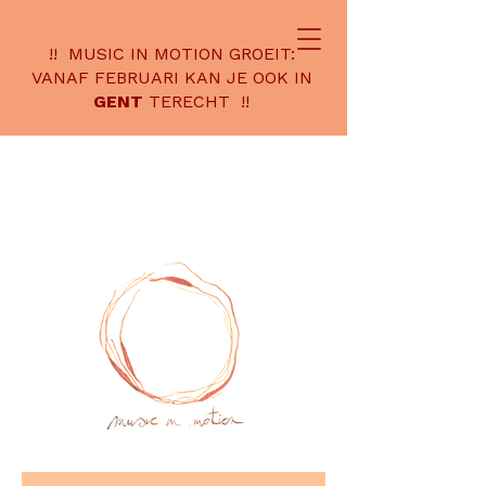
!! MUSIC IN MOTION GROEIT:
VANAF FEBRUARI KAN JE OOK IN
GENT
TERECHT !!