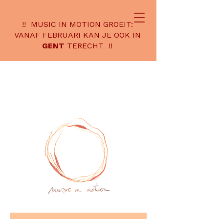
!! MUSIC IN MOTION GROEIT:
VANAF FEBRUARI KAN JE OOK IN
GENT
TERECHT !!