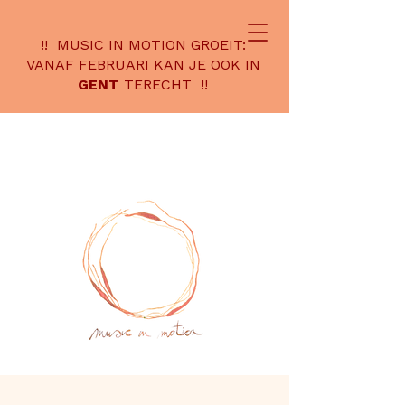
!! MUSIC IN MOTION GROEIT:
VANAF FEBRUARI KAN JE OOK IN
GENT
TERECHT !!