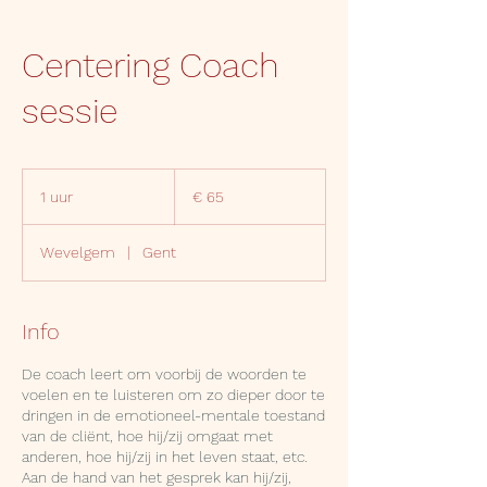
Centering Coach
sessie
65
euro
1 uur
1
€ 65
u
u
Wevelgem
|
Gent
Info
De coach leert om voorbij de woorden te
voelen en te luisteren om zo dieper door te
dringen in de emotioneel-mentale toestand
van de cliënt, hoe hij/zij omgaat met
anderen, hoe hij/zij in het leven staat, etc.
Aan de hand van het gesprek kan hij/zij,