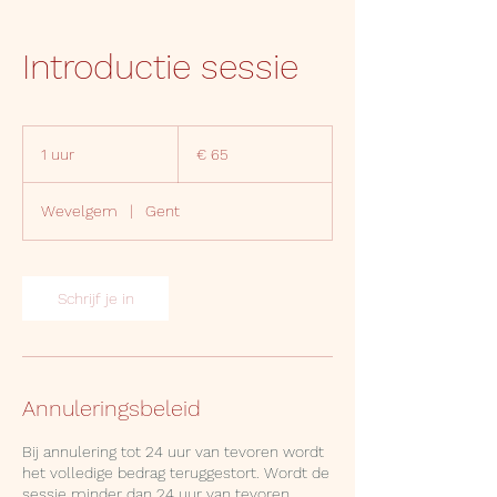
Introductie sessie
65
euro
1 uur
1
€ 65
u
u
Wevelgem
|
Gent
Schrijf je in
Annuleringsbeleid
Bij annulering tot 24 uur van tevoren wordt
het volledige bedrag teruggestort. Wordt de
sessie minder dan 24 uur van tevoren