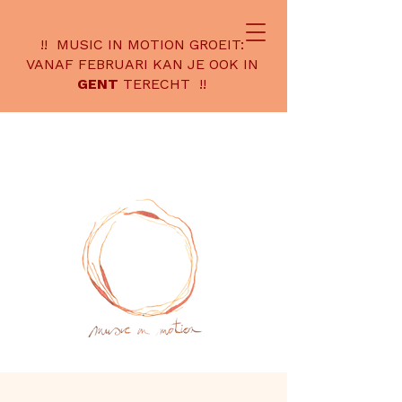
!! MUSIC IN MOTION GROEIT:
VANAF FEBRUARI KAN JE OOK IN
GENT
TERECHT !!