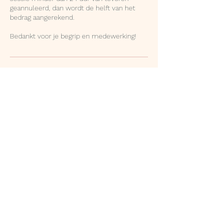
geannuleerd, dan wordt de helft van het
bedrag aangerekend.
Bedankt voor je begrip en medewerking!
Contactgegevens
Overheulestraat 237,
Wevelgem, Belgium
+32492887305
inepattyn@hotmail.com
Hagelandkaai 40, 9000 Gent,
Belgium
+32492887305
inepattyn@hotmail.com