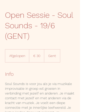
Open Sessie - Soul
Sounds - 19/6
(GENT)
30
euro
Afgelopen
A
€ 30
Gent
f
g
e
Info
l
o
Soul Sounds is voor jou als je via muzikale
p
improvisatie in groep wil groeien in
e
verbinding met jezelf en anderen. Je maakt
n
contact met jezelf en met anderen via de
kracht van muziek. Je voelt een diepe
connectie met je innerlijke leefwereld. Je