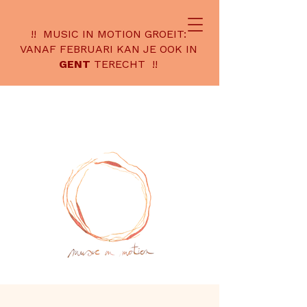
!! MUSIC IN MOTION GROEIT:
VANAF FEBRUARI KAN JE OOK IN
GENT
TERECHT !!