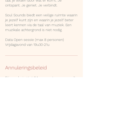
laat je leiden door wat er komt. Je
ontspant. Je geniet. Je verbindt.
Soul Sounds biedt een veilige ruimte waarin
je jezelf kunt zijn en waarin je jezelf beter
leert kennen via de taal van muziek. Een
muzikale achtergrond is niet nodig.
Data Open sessie (max 8 personen)
Annuleringsbeleid
Bij annulering tot 24 uur van tevoren wordt
het volledige bedrag teruggestort. Wordt de
sessie minder dan 24 uur van tevoren
geannuleerd, dan wordt de helft van het
bedrag aangerekend.
Bedankt voor je begrip en medewerking!