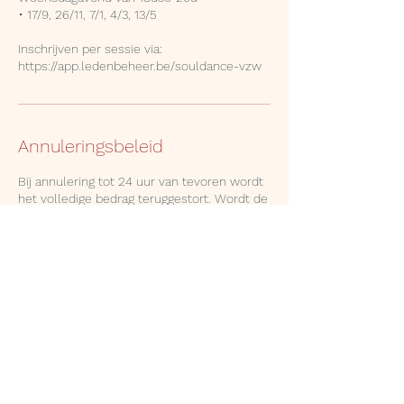
• 17/9, 26/11, 7/1, 4/3, 13/5
Inschrijven per sessie via:
Annuleringsbeleid
Bij annulering tot 24 uur van tevoren wordt
het volledige bedrag teruggestort. Wordt de
sessie minder dan 24 uur van tevoren
geannuleerd, dan wordt de helft van het
bedrag aangerekend.
Bedankt voor je begrip en medewerking!
Contactgegevens
Overheulestraat 237, Wevelgem, Belgium