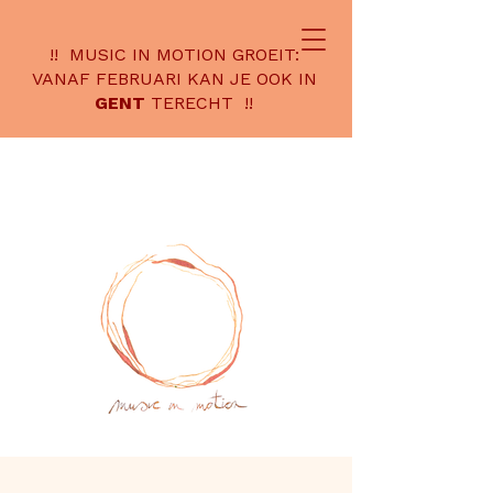
!! MUSIC IN MOTION GROEIT:
VANAF FEBRUARI KAN JE OOK IN
GENT
TERECHT !!