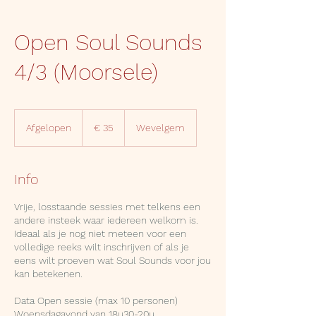
Open Soul Sounds
4/3 (Moorsele)
35
euro
Afgelopen
A
€ 35
Wevelgem
f
g
e
Info
l
o
Vrije, losstaande sessies met telkens een
p
andere insteek waar iedereen welkom is.
e
Ideaal als je nog niet meteen voor een
n
volledige reeks wilt inschrijven of als je
eens wilt proeven wat Soul Sounds voor jou
kan betekenen.
Data Open sessie (max 10 personen)
Woensdagavond van 18u30-20u