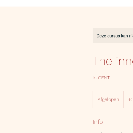
Deze cursus kan ni
The inn
In GENT
20
euro
Afgelopen
A
€
f
g
e
Info
l