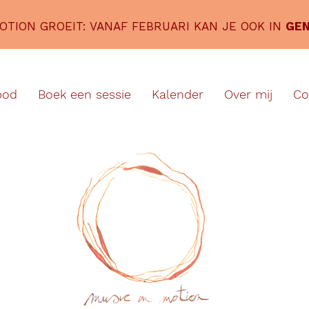
MOTION GROEIT: VANAF FEBRUARI KAN JE OOK IN
GE
bod
Boek een sessie
Kalender
Over mij
Co