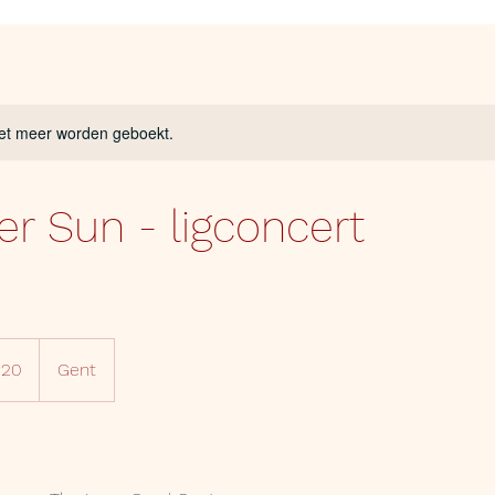
et meer worden geboekt.
er Sun - ligconcert
 20
Gent