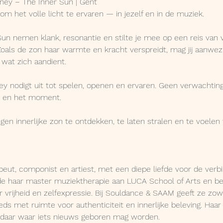
ney – The Inner Sun | Gent
t om het volle licht te ervaren — in jezelf en in de muziek.
un nemen klank, resonantie en stilte je mee op een reis van vi
 Zoals de zon haar warmte en kracht verspreidt, mag jij aanwezi
at zich aandient.
y nodigt uit tot spelen, openen en ervaren. Geen verwachting
ek en het moment.
en innerlijke zon te ontdekken, te laten stralen en te voelen 
peut, componist en artiest, met een diepe liefde voor de ver
de haar master muziektherapie aan LUCA School of Arts en b
r vrijheid en zelfexpressie. Bij Souldance & SAAM geeft ze zowe
eds met ruimte voor authenticiteit en innerlijke beleving. Haa
 daar waar iets nieuws geboren mag worden.