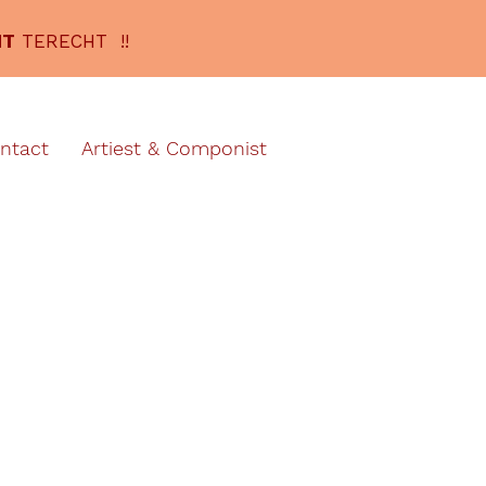
NT
TERECHT !!
ntact
Artiest & Componist