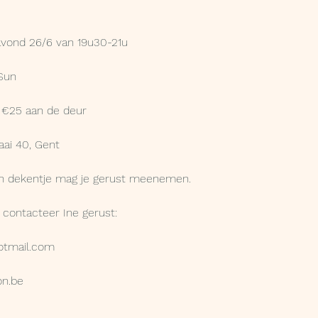
gavond 26/6 van 19u30-21u
Sun
of €25 aan de deur
aai 40, Gent
 en dekentje mag je gerust meenemen.
el contacteer Ine gerust:
otmail.com
n.be