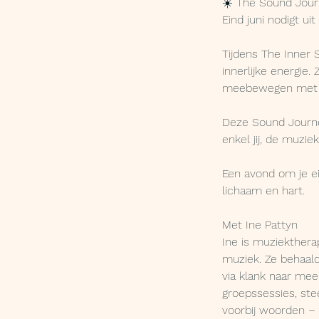
☀️ The Sound Jour
o
Eind juni nodigt ui
p
e
Tijdens The Inner S
n
innerlijke energie.
meebewegen met w
Deze Sound Journe
enkel jij, de muzi
Een avond om je eig
lichaam en hart.
Met Ine Pattyn
Ine is muziekthera
muziek. Ze behaal
via klank naar mee
groepssessies, ste
voorbij woorden –