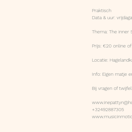
Praktisch
Data & uur: vrijda
Thema: The inner 
Prijs: €20 online 
Locatie: Hagelandk
Info: Eigen matje
Bij vragen of twijf
www.inepattyn@h
+32492887305
www.musicinmotio