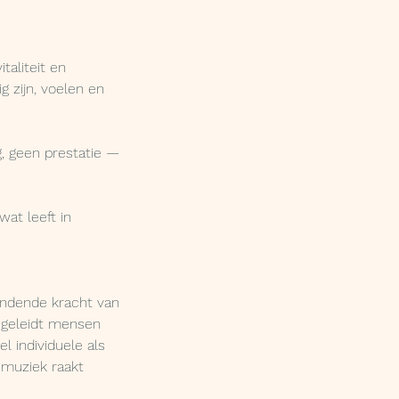
taliteit en
g zijn, voelen en
, geen prestatie —
wat leeft in
bindende kracht van
egeleidt mensen
l individuele als
r muziek raakt