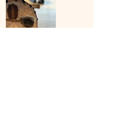
Annuleringsbeleid
Bij annulering tot 24 uur van tevoren wordt
het volledige bedrag teruggestort. Wordt de
sessie minder dan 24 uur van tevoren
geannuleerd, dan wordt de helft van het
bedrag aangerekend.
Bedankt voor je begrip en medewerking!
Contactgegevens
Overheulestraat 237, Wevelgem, Belgium