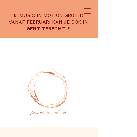
!! MUSIC IN MOTION GROEIT:
VANAF FEBRUARI KAN JE OOK IN
GENT
TERECHT !!