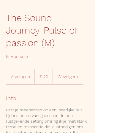
The Sound
Journey-Pulse of
passion (M)
In Moorsele
20
euro
Afgelopen
A
€ 20
Wevelgem
f
g
e
Info
l
o
Laat je meenemen op een innerlijke reis
p
tijdens een ervaringsconcert. In een
e
rustgevende setting omring ik je met klank,
n
ritme en resonantie die je uitnodigen om
los te laten en diep te ontspannen. Elk