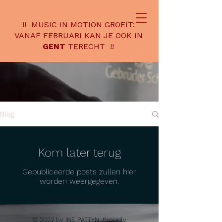
!! MUSIC IN MOTION GROEIT:
VANAF FEBRUARI KAN JE OOK IN
GENT
TERECHT !!
Blog
Kom later terug
Gepubliceerde posts zullen hier
worden weergegeven.
© 2022 by INE PATTYN. Proudly